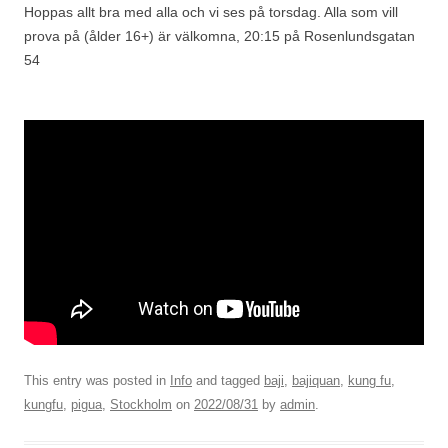
Hoppas allt bra med alla och vi ses på torsdag. Alla som vill
prova på (ålder 16+) är välkomna, 20:15 på Rosenlundsgatan
54
This entry was posted in
Info
and tagged
baji
,
bajiquan
,
kung fu
,
kungfu
,
pigua
,
Stockholm
on
2022/08/31
by
admin
.