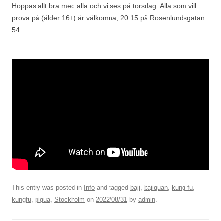
Hoppas allt bra med alla och vi ses på torsdag. Alla som vill
prova på (ålder 16+) är välkomna, 20:15 på Rosenlundsgatan
54
This entry was posted in
Info
and tagged
baji
,
bajiquan
,
kung fu
,
kungfu
,
pigua
,
Stockholm
on
2022/08/31
by
admin
.