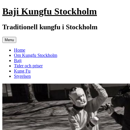
Skip
Baji Kungfu Stockholm
to
content
Traditionell kungfu i Stockholm
Menu
Home
Om Kungfu Stockholm
Baji
Tider och priser
Kung Fu
Styrelsen