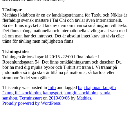
Tävlingar
Mathias i klubben är en av landslagstränarna för Taolu och Niklas är
flerfaldigt svensk mästare i Tai Chi och tävlar även internationellt.
Så det finns mycket att lära av dem om man så småningom vill tävla.
Det finns många nationella och internationella tävlingar att vara med
på om man har det intresset. Det är absolut inget krav att tävla eller
träna för tävling men möjligheten finns
Träningstider
Träningen är torsdagar kl 20:15 -22:00 i fina lokaler i
Rosenlundsgatan 54. Det finns omklädningsrum och duschar. Du
bör ha med dig mjuka byxor och T-shirt att träna i. Vi tränar på
judomattor så inga skor är tillåtna på mattorna, så barfota eller
strumpor är det som gäller.
This entry was posted in
Info
and tagged
baji bajiquan kungfu
"kung fu" stockholm
,
kampsport
,
kungfu stockholm
,
sanda
,
sanshou
,
Terminsstart
on
2019/09/06
by
Mathias
.
Proudly powered by WordPress